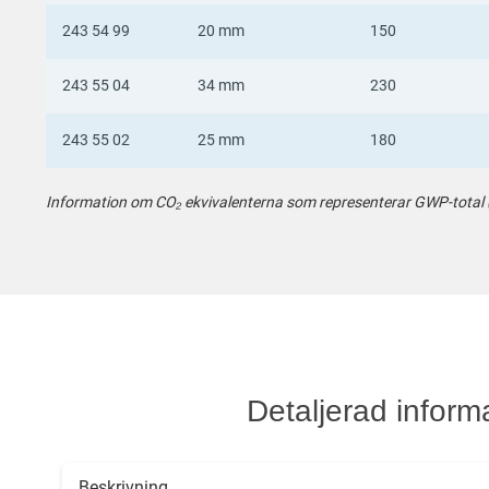
243 54 99
20 mm
150
243 55 04
34 mm
230
243 55 02
25 mm
180
Information om CO₂ ekvivalenterna som representerar GWP-total (A1
Detaljerad inform
Beskrivning