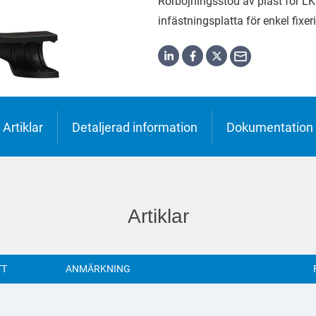
Rörböjningsstöd av plast för LK
h
o
infästningsplatta för enkel fixer
ська
Artiklar
Detaljerad information
Dokumentation
Artiklar
TT
ANMÄRKNING