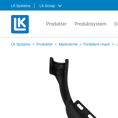
LK Systems
LK Group
Produkter
Produktsystem
D
LK Systems
LK Ar
LK Systems
>
Produkter
>
Markvärme
>
Fördelare i mark
>
L
LK Systems är ledande i Norden inom
LK Arma
lösningar för värme- och
systemt
tappvattensystem samt kulvert. Våra
produkt
system är enkla att installera och i vår
den gl
prefabriceringsanläggning tillverkar vi
lösnin
även skräddarsydda system som
om hur 
ytterligare förenklar installationen.
kompon
produkt
Svenska
English
Svens
Norsk
Englis