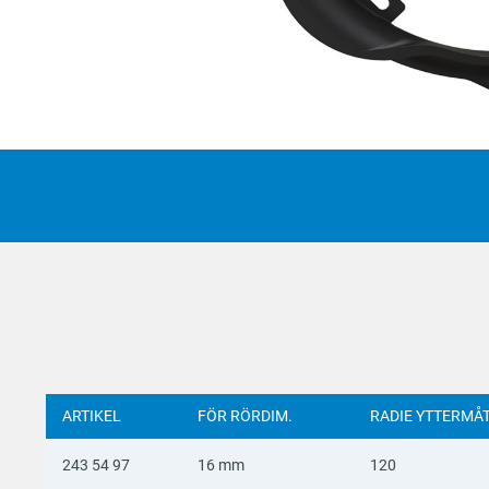
Suomi
Deutsc
Italian
Yкраїн
Suomi
ARTIKEL
FÖR RÖRDIM.
RADIE YTTERMÅ
243 54 97
16 mm
120