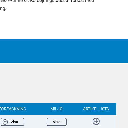
 Golvvärmerör. Rörböjningstödet är försett med
ing.
FÖRPACKNING
MILJÖ
ARTIKELLISTA
Visa
Visa