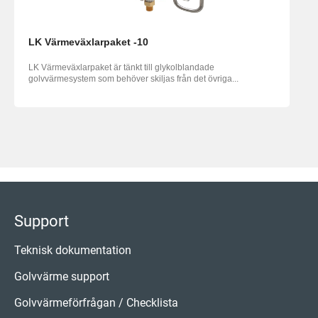
LK Värmeväxlarpaket -10
LK Värmeväxlarpaket är tänkt till glykolblandade
golvvärmesystem som behöver skiljas från det övriga...
Support
Teknisk dokumentation
Golvvärme support
Golvvärmeförfrågan / Checklista