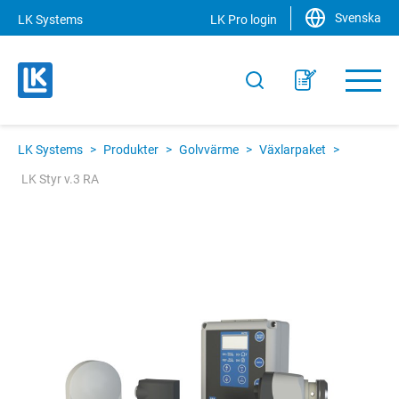
Svenska
LK Systems
LK Pro login
LK Systems
>
Produkter
>
Golvvärme
>
Växlarpaket
>
LK Styr v.3 RA