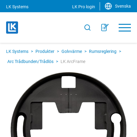
Svenska
LK Systems
LK Pro login
LK Systems
>
Produkter
>
Golvvärme
>
Rumsreglering
>
Arc Trådbunden/Trådlös
>
LK ArcFrame