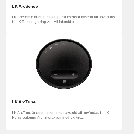
LK ArcSense
LK ArcSense är en rumstemperatursensor avsedd att användas
till LK Rumsreglering Arc. All interaktio...
LK ArcTune
LK ArcTune är en rumstermostat avsedd att användas till LK
Rumsreglering Arc. Interaktion med LK Arc...