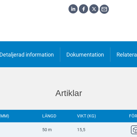
h
o
ська
Detaljerad information
Dokumentation
Relatera
Artiklar
(MM)
LÄNGD
VIKT (KG)
FÖR
50 m
15,5