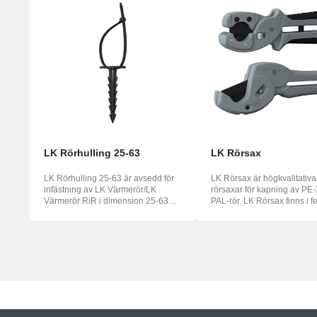
LK Rörhulling 25-63
LK Rörsax
LK Rörhulling 25-63 är avsedd för
LK Rörsax är högkvalitativa
infästning av LK Värmerör/LK
rörsaxar för kapning av PE-
Värmerör RiR i dimension 25-63
PAL-rör. LK Rörsax finns i 
mm vid...
storle...