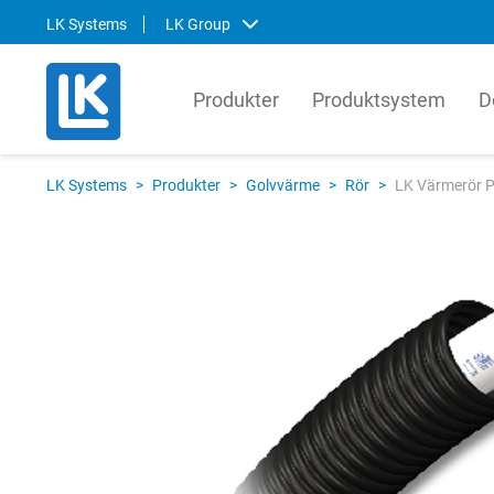
LK Systems
LK Group
Produkter
Produktsystem
D
LK Systems
LK Ar
LK Systems
>
Produkter
>
Golvvärme
>
Rör
>
LK Värmerör P
LK Systems är ledande i Norden inom
LK Arma
lösningar för värme- och
systemt
tappvattensystem samt kulvert. Våra
produkt
system är enkla att installera och i vår
den gl
prefabriceringsanläggning tillverkar vi
lösnin
även skräddarsydda system som
om hur 
ytterligare förenklar installationen.
kompon
produkt
Svenska
English
Svens
Norsk
Englis