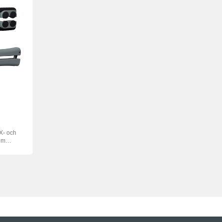
X- och
fem