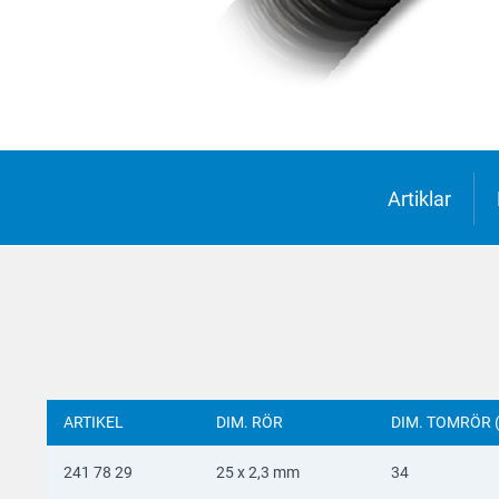
Suomi
Deutsc
Italian
Yкраїн
Suomi
Artiklar
ARTIKEL
DIM. RÖR
DIM. TOMRÖR 
241 78 29
25 x 2,3 mm
34