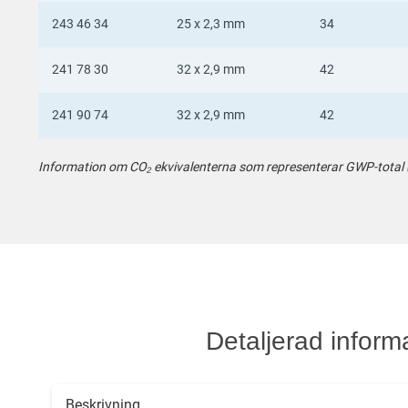
243 46 34
25 x 2,3 mm
34
241 78 30
32 x 2,9 mm
42
241 90 74
32 x 2,9 mm
42
Information om CO₂ ekvivalenterna som representerar GWP-total (A1
Detaljerad inform
Beskrivning