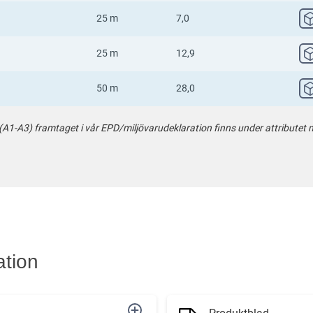
25 m
7,0
25 m
12,9
50 m
28,0
-A3) framtaget i vår EPD/miljövarudeklaration finns under attributet mi
ation