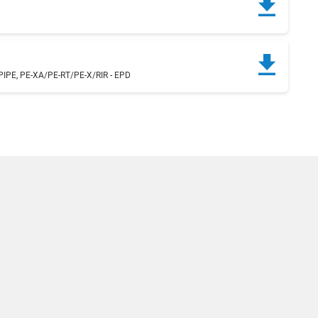
IPE, PE-XA/PE-RT/PE-X/RIR - EPD