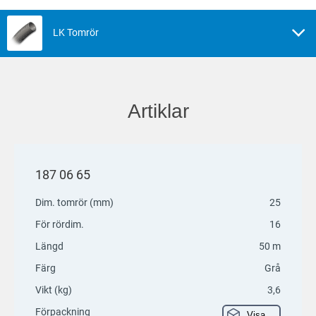
LK Tomrör
Artiklar
187 06 65
Dim. tomrör (mm)
25
För rördim.
16
Längd
50 m
Färg
Grå
Vikt (kg)
3,6
Förpackning
Visa