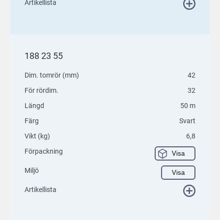
Artikellista
188 23 55
Dim. tomrör (mm)
42
För rördim.
32
Längd
50 m
Färg
Svart
Vikt (kg)
6,8
Förpackning
Visa
Miljö
Visa
Artikellista