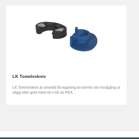
LK Tomrörskniv
LK Tomrörskniv är avsedd för kapning av tomrör vid rörutgång ur
vägg eller golv med rör-i-rör av PEX...