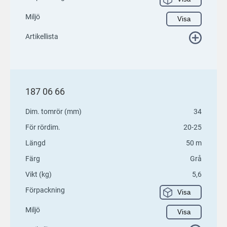
Miljö
Visa
Artikellista
187 06 66
Dim. tomrör (mm)
34
För rördim.
20-25
Längd
50 m
Färg
Grå
Vikt (kg)
5,6
Förpackning
Visa
Miljö
Visa