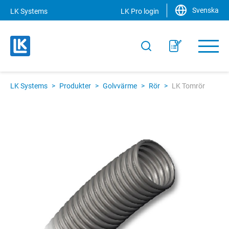
Svenska
LK Systems
LK Pro login
LK Systems
>
Produkter
>
Golvvärme
>
Rör
>
LK Tomrör