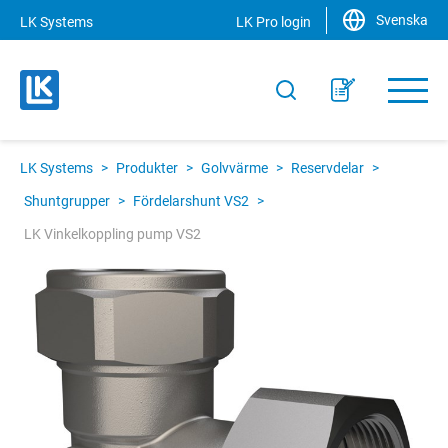
Svenska
LK Systems
LK Pro login
LK Systems
>
Produkter
>
Golvvärme
>
Reservdelar
>
Shuntgrupper
>
Fördelarshunt VS2
>
LK Vinkelkoppling pump VS2