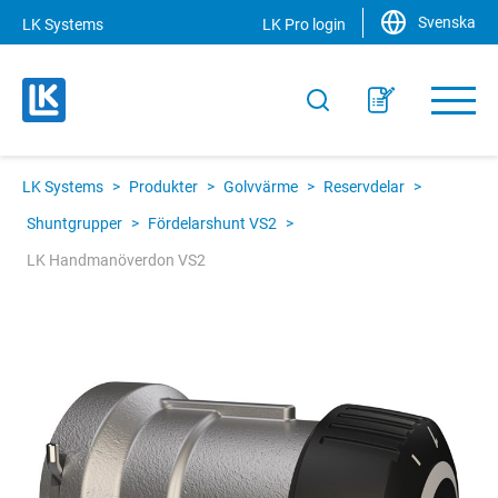
Svenska
LK Systems
LK Pro login
LK Systems
>
Produkter
>
Golvvärme
>
Reservdelar
>
Shuntgrupper
>
Fördelarshunt VS2
>
LK Handmanöverdon VS2