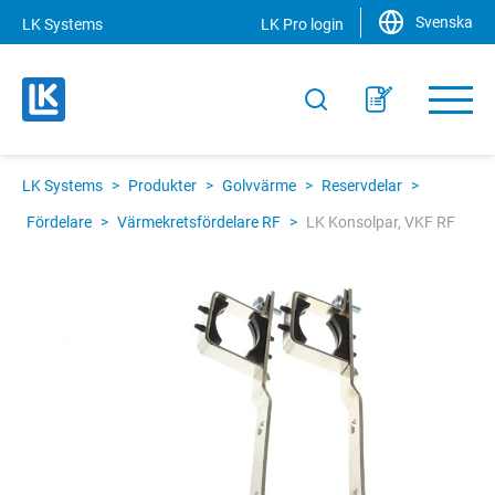
Svenska
LK Systems
LK Pro login
LK Systems
>
Produkter
>
Golvvärme
>
Reservdelar
>
Fördelare
>
Värmekretsfördelare RF
>
LK Konsolpar, VKF RF