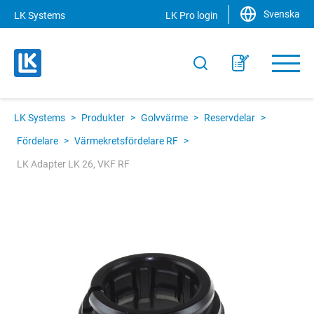
Svenska
LK Systems
LK Pro login
LK Systems
>
Produkter
>
Golvvärme
>
Reservdelar
>
Fördelare
>
Värmekretsfördelare RF
>
LK Adapter LK 26, VKF RF