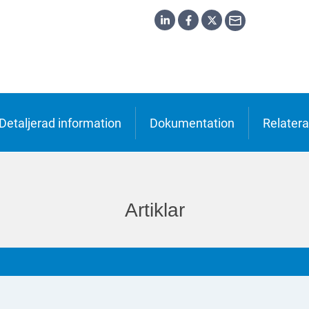
h
o
ська
Detaljerad information
Dokumentation
Relatera
Artiklar