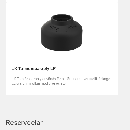
LK Tomrörsparaply LP
LK Tomrörsparaply används för att förhindra eventuellt läckage
att ta sig in mellan medierör och tom...
Reservdelar