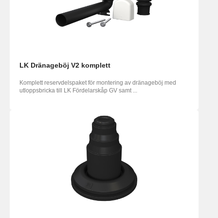
LK Dränageböj V2 komplett
Komplett reservdelspaket för montering av dränageböj med
utloppsbricka till LK Fördelarskåp GV samt ...