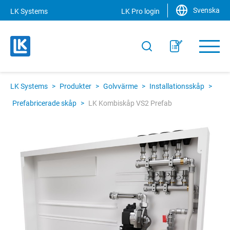
Svenska
LK Systems
LK Pro login
LK Systems
>
Produkter
>
Golvvärme
>
Installationsskåp
>
Prefabricerade skåp
>
LK Kombiskåp VS2 Prefab