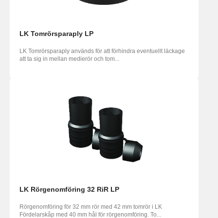
LK Tomrörsparaply LP
LK Tomrörsparaply används för att förhindra eventuellt läckage
att ta sig in mellan medierör och tom...
LK Rörgenomföring 32 RiR LP
Rörgenomföring för 32 mm rör med 42 mm tomrör i LK
Fördelarskåp med 40 mm hål för rörgenomföring. To...