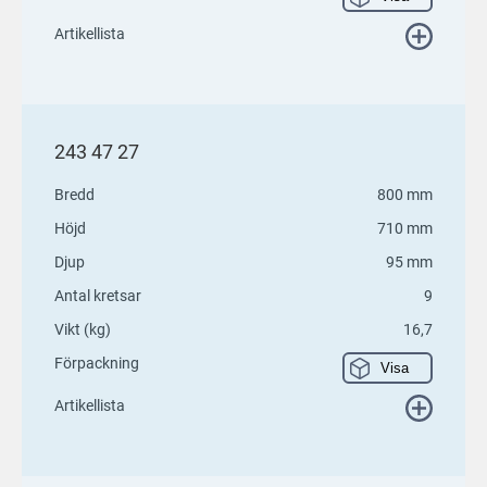
Artikellista
243 47 27
Bredd
800 mm
Höjd
710 mm
Djup
95 mm
Antal kretsar
9
Vikt (kg)
16,7
Förpackning
Visa
Artikellista