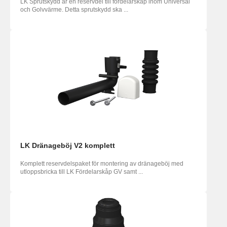
LK Sprutskydd är en reservdel till fördelarskåp inom Universal
och Golvvärme. Detta sprutskydd ska ...
LK Dränageböj V2 komplett
Komplett reservdelspaket för montering av dränageböj med
utloppsbricka till LK Fördelarskåp GV samt ...