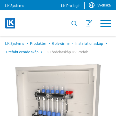
Svenska
LK Systems
LK Pro login
LK Systems
>
Produkter
>
Golvvärme
>
Installationsskåp
>
Prefabricerade skåp
>
LK Fördelarskåp GV Prefab