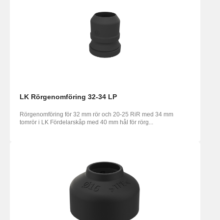
LK Rörgenomföring 32-34 LP
Rörgenomföring för 32 mm rör och 20-25 RiR med 34 mm
tomrör i LK Fördelarskåp med 40 mm hål för rörg...