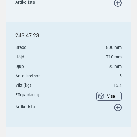
Artikellista
243 47 23
Bredd
800 mm
Höjd
710 mm
Djup
95 mm
Antal kretsar
5
Vikt (kg)
15,4
Förpackning
Visa
Artikellista