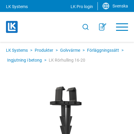
Svenska
LK Systems
LK Pro login
LK Systems
>
Produkter
>
Golvvärme
>
Förläggningssätt
>
Ingjutning i betong
>
LK Rörhulling 16-20