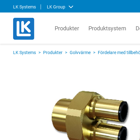
LK Systems
LK Group
Produkter
Produktsystem
D
LK Systems
LK Ar
LK Systems
>
Produkter
>
Golvvärme
>
Fördelare med tillbeh
LK Systems är ledande i Norden inom
LK Arma
lösningar för värme- och
systemt
tappvattensystem samt kulvert. Våra
produkt
system är enkla att installera och i vår
den gl
prefabriceringsanläggning tillverkar vi
lösnin
även skräddarsydda system som
om hur 
ytterligare förenklar installationen.
kompon
produkt
Svenska
English
Svens
Norsk
Englis