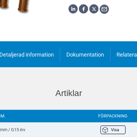
h
o
ська
Detaljerad information
Dokumentation
Relatera
Artiklar
IM.
FÖRPACKNING
 mm / G15 inv
Visa